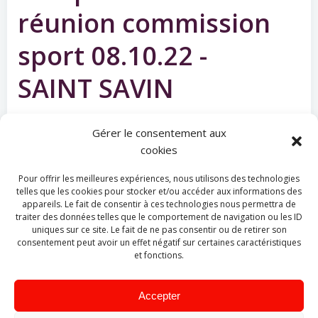
réunion commission
sport 08.10.22 -
SAINT SAVIN
Categories:
No Category
Gérer le consentement aux
cookies
Tags:
No Tag
Pour offrir les meilleures expériences, nous utilisons des technologies
Post
Post
Précédent
Suivant
telles que les cookies pour stocker et/ou accéder aux informations des
appareils. Le fait de consentir à ces technologies nous permettra de
traiter des données telles que le comportement de navigation ou les ID
navigation
navigatio
uniques sur ce site. Le fait de ne pas consentir ou de retirer son
Recher
consentement peut avoir un effet négatif sur certaines caractéristiques
et fonctions.
Articles récents
Accepter
Soutien aux sapeurs-pompiers impactés par les feux des Landes