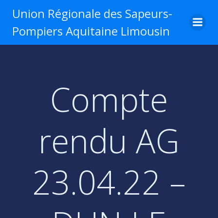
Aller
Union Régionale des Sapeurs-
au
Pompiers Aquitaine Limousin
contenu
Compte
rendu AG
23.04.22 –