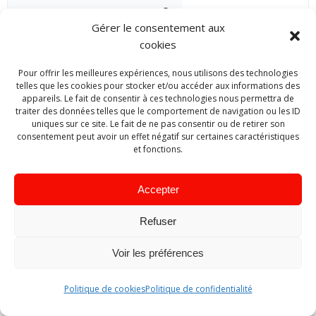
Recher
Gérer le consentement aux
cookies
Articles récents
Pour offrir les meilleures expériences, nous utilisons des technologies
Soutien aux sapeurs-pompiers impactés par les feux des Landes
telles que les cookies pour stocker et/ou accéder aux informations des
et de la Gironde
appareils. Le fait de consentir à ces technologies nous permettra de
Élection du nouveau Président de l’Union Régionale des Sapeurs-
traiter des données telles que le comportement de navigation ou les ID
uniques sur ce site. Le fait de ne pas consentir ou de retirer son
Pompiers d’Aquitaine et du Limousin
consentement peut avoir un effet négatif sur certaines caractéristiques
et fonctions.
Accepter
Refuser
Voir les préférences
Politique de cookies
Politique de confidentialité